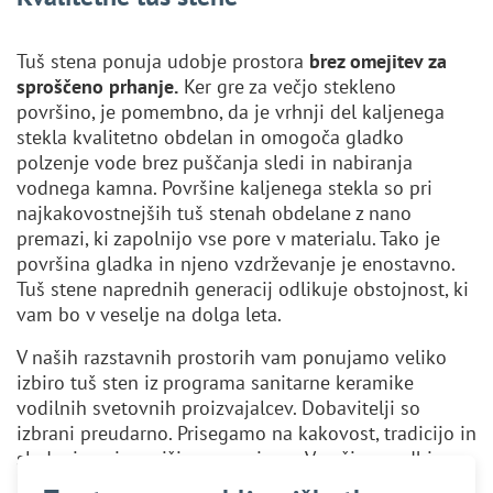
Tuš stena ponuja udobje prostora
brez omejitev za
sproščeno prhanje.
Ker gre za večjo stekleno
površino, je pomembno, da je vrhnji del kaljenega
stekla kvalitetno obdelan in omogoča gladko
polzenje vode brez puščanja sledi in nabiranja
vodnega kamna. Površine kaljenega stekla so pri
najkakovostnejših tuš stenah obdelane z nano
premazi, ki zapolnijo vse pore v materialu. Tako je
površina gladka in njeno vzdrževanje je enostavno.
Tuš stene naprednih generacij odlikuje obstojnost, ki
vam bo v veselje na dolga leta.
V naših razstavnih prostorih vam ponujamo veliko
izbiro tuš sten iz programa sanitarne keramike
vodilnih svetovnih proizvajalcev. Dobavitelji so
izbrani preudarno. Prisegamo na kakovost, tradicijo in
sledenje najnovejšim smernicam. V naši ponudbi so
priznana imena,
kot so Arblu, Novellini in slovenski