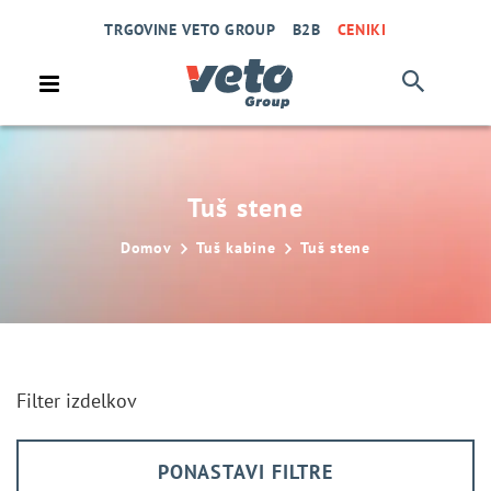
TRGOVINE VETO GROUP
B2B
CENIKI
Tuš stene
Domov
Tuš kabine
Tuš stene
Filter izdelkov
PONASTAVI FILTRE