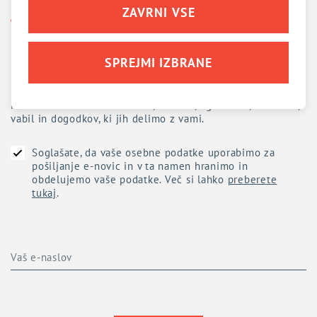
ZAVRNI VSE
SPREJMI IZBRANE
Prijava na
e-novice
Ne zamudite aktualnih novic, novosti, ugodnosti, nasvetov,
vabil in dogodkov, ki jih delimo z vami.
Soglašate, da vaše osebne podatke uporabimo za
pošiljanje e-novic in v ta namen hranimo in
obdelujemo vaše podatke. Več si lahko
preberete
tukaj
.