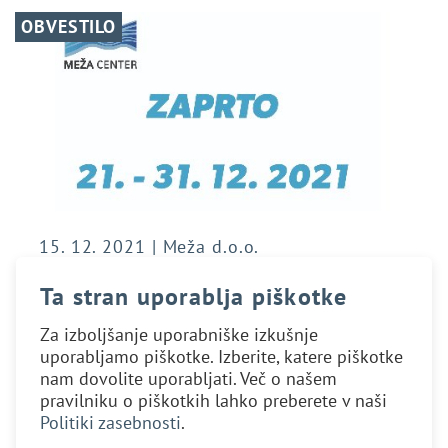
OBVESTILO
15. 12. 2021 | Meža d.o.o.
LETNA INVENTURA IN
Ta stran uporablja piškotke
PRAZNIČNI DELOVNI ČAS V
Za izboljšanje uporabniške izkušnje
TRGOVINI MEŽA
uporabljamo piškotke. Izberite, katere piškotke
nam dovolite uporabljati. Več o našem
OBVESTILO O OBRATOVANJU TRGOVINE
pravilniku o piškotkih lahko preberete v naši
Obveščamo vas, da bo trgovina Meža center
Politiki zasebnosti
.
zaradi letne inventure in kolektivnega dopusta