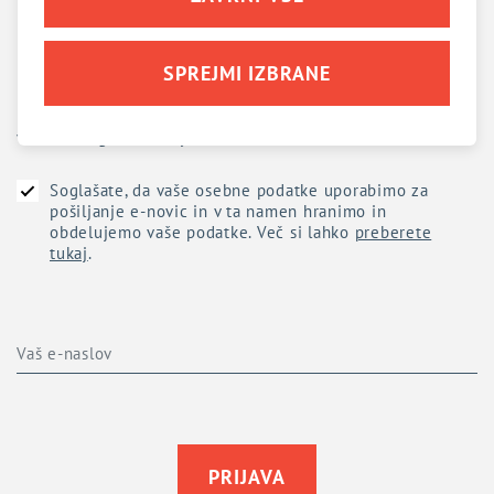
Prijava na
e-novice
SPREJMI IZBRANE
Ne zamudite aktualnih novic, novosti, ugodnosti, nasvetov,
vabil in dogodkov, ki jih delimo z vami.
Soglašate, da vaše osebne podatke uporabimo za
pošiljanje e-novic in v ta namen hranimo in
obdelujemo vaše podatke. Več si lahko
preberete
tukaj
.
PRIJAVA