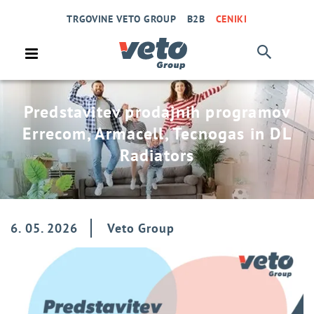
TRGOVINE VETO GROUP
B2B
CENIKI
Predstavitev prodajnih programov
Errecom, Armacell, Tecnogas in DL
Radiators
6. 05. 2026
Veto Group