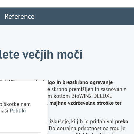
Reference
lete večjih moči
DELUXE zagotavlja
dolgo in brezskrbno ogrevanje
 sestavni del kotla je skrbno premišljen in zasnovan z
o. Ogrevanje s peletnim kotlom BioWIN2 DELUXE
zko porabo energije, majhne vzdrževalne stroške ter
e piškotke nam
revanja.
 naši
Politiki
 je
Windhager
združil izkušnje, ki jih je pridobival
preko
elanih peletnih peči. Dolgotrajna prisotnost na trgu je