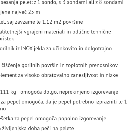
 sesanja pelet: z 1 sondo, s 3 sondami ali z 8 sondami
ljene največ 25 m
l, saj zavzame le 1,12 m2 površine
litetnejši vgrajeni materiali in odlične tehnične
oristek
orilnik iz INOX jekla za učinkovito in dolgotrajno
čiščenje gorilnih površin in toplotnih prenosnikov
 element za visoko obratovalno zanesljivost in nizke
- 111 kg - omogoča dolgo, neprekinjeno izgorevanje
za pepel omogoča, da je pepel potrebno izprazniti le 1
ono
ešetka za pepel omogoča popolno izgorevanje
 življenjska doba peči na pelete