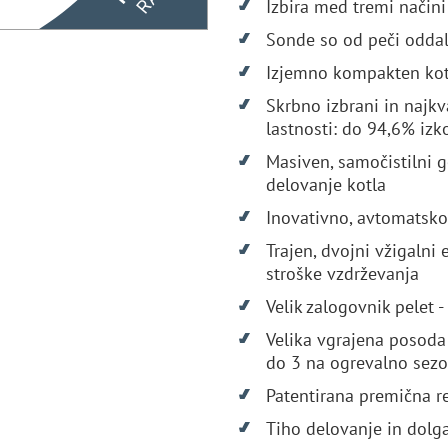
Izbira med tremi načini
Sonde so od peči odda
Izjemno kompakten kote
Skrbno izbrani in najkva
lastnosti: do 94,6% izk
Masiven, samočistilni g
delovanje kotla
Inovativno, avtomatsko 
Trajen, dvojni vžigalni
stroške vzdrževanja
Velik zalogovnik pelet 
Velika vgrajena posoda 
do 3 na ogrevalno sez
Patentirana premična r
Tiho delovanje in dolga