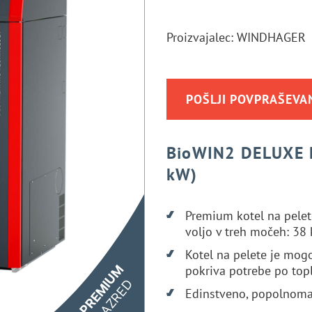
Proizvajalec: WINDHAGER
POŠLJI POVPRAŠEVA
BioWIN2 DELUXE
kW)
Premium kotel na pelete
voljo v treh močeh: 38
Kotel na pelete je mogoč
pokriva potrebe po top
PREMIUM
RAZRED
Edinstveno, popolnoma 