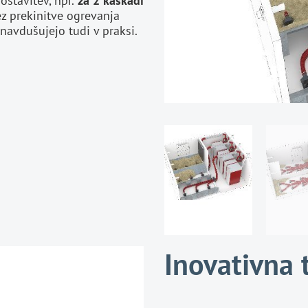
stavitev, npr.
za 2 kaskadi
ez prekinitve ogrevanja
 navdušujejo tudi v praksi.
Inovativna t