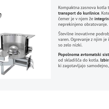
Kompaktna zasnova kotla 
transport do kurilnice
. Kot
čemer je v njem že
integrir
neprekinjeno obratovanj
Številne inovativne podrobn
varen. Ogrevanje z njim je
so zelo nizki.
Popolnoma avtomatski sist
od skladišča do kotla.
Izbi
ki zagotavljajo samodejno, 