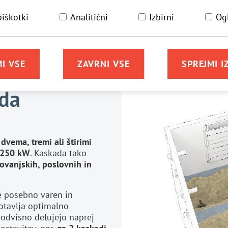
že dokazala, da so kotli na
Vrhunska kakovost
"Made i
piškotki
Analitični
Izbirni
Og
na pelete razviti in izdela
blizu Salzburga.
I VSE
ZAVRNI VSE
SPREJMI I
ada
vema, tremi ali štirimi
 250 kW
. Kaskada tako
ovanjskih, poslovnih in
še posebno varen in
otavlja optimalno
eodvisno delujejo naprej