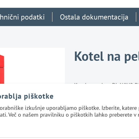
hnični podatki
Ostala dokumentacija
Kotel na pe
Kotel na pelete BioWIN2 
predvsem večjih stavb.
Vsak
orablja piškotke
najsodobnejšo tehnologij
prinaša
popolno udobje, ni
orabniške izkušnje uporabljamo piškotke. Izberite, kater
dolgoročno zanesljivost og
ati. Več o našem pravilniku o piškotkih lahko preberete v
V vkotlu BioWIN2 DELUXE
100 let
in več generacij izd