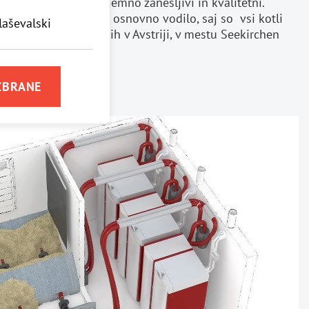
 pelete Windhager izjemno zanesljivi in kvalitetni.
n Austria"
je njihovo osnovno vodilo, saj so vsi kotli
laševalski
ni po strogih standardih v Avstriji, v mestu Seekirchen
ZBRANE