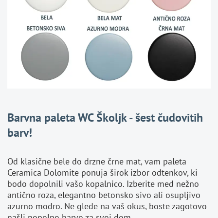
Barvna paleta WC Školjk - šest čudovitih
barv!
Od klasične bele do drzne črne mat, vam paleta
Ceramica Dolomite ponuja širok izbor odtenkov, ki
bodo dopolnili vašo kopalnico. Izberite med nežno
antično roza, elegantno betonsko sivo ali osupljivo
azurno modro. Ne glede na vaš okus, boste zagotovo
našli popolno barvo za svoj dom.