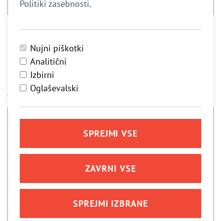
Politiki zasebnosti
.
CERAMICA DOLOMITE WC ŠKOLJKE
Nujni piškotki
MIA
Analitični
Izbirni
Oglaševalski
Preberi več
SPREJMI VSE
ZAVRNI VSE
SPREJMI IZBRANE