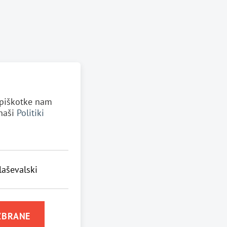
e piškotke nam
 naši
Politiki
laševalski
ZBRANE