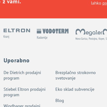
o z vami.
lahko
pr
Uporabno
De Dietrich prodajni
Brezplačno strokovno
program
svetovanje
Stiebel Eltron prodajni
Eko sklad subvencije
program
Blog
Windhager prodajni