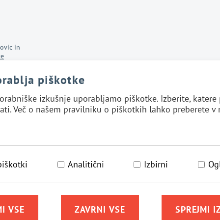
ovic in
te
orablja piškotke
orabniške izkušnje uporabljamo piškotke. Izberite, kater
ati. Več o našem pravilniku o piškotkih lahko preberete v
a
piškotki
Analitični
Izbirni
Og
I VSE
ZAVRNI VSE
SPREJMI I