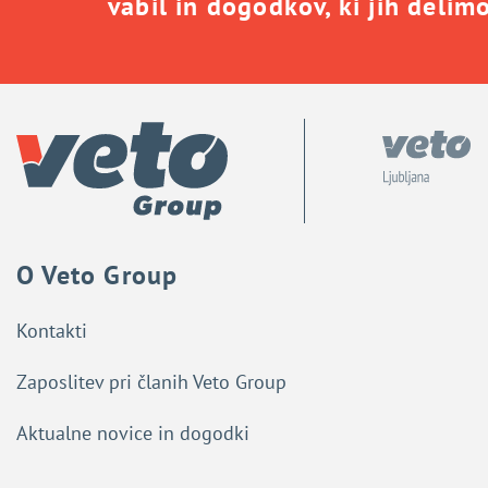
vabil in dogodkov, ki jih delim
O Veto Group
Kontakti
Zaposlitev pri članih Veto Group
Aktualne novice in dogodki