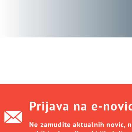
Prijava na
e-novi
Ne zamudite aktualnih novic, n