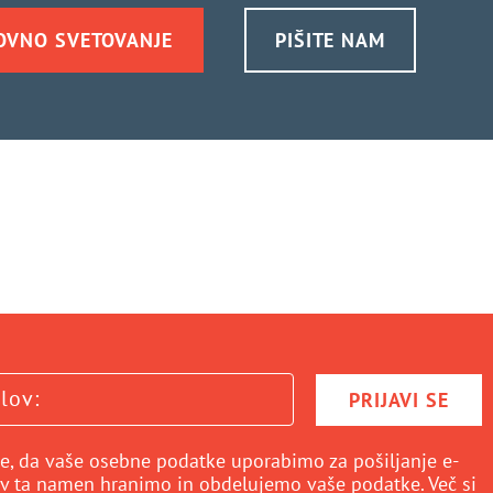
OVNO SVETOVANJE
PIŠITE NAM
PRIJAVI SE
e, da vaše osebne podatke uporabimo za pošiljanje e-
 v ta namen hranimo in obdelujemo vaše podatke. Več si