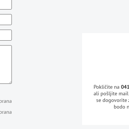
Pokličite na
041
ali pošljite mai
se dogovorite 
brana
bodo n
brana