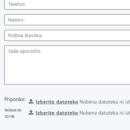
Priponke:
Izberite datoteko
Nobena datoteka ni iz
Velikost do
Izberite datoteko
Nobena datoteka ni iz
10 MB