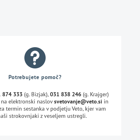
Potrebujete pomoč?
 874 333
(g. Bizjak),
031 838 246
(g. Krajger)
l na elektronski naslov
svetovanje@veto.si
in
za termin sestanka v podjetju Veto, kjer vam
aši strokovnjaki z veseljem ustregli.