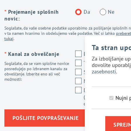
*
Prejemanje splošnih
Da
Ne
novic:
Soglašate, da vaše osebne podatke uporabimo za pošiljanje splošnih n
v ta namen hranimo in obdelujemo vaše podatke. Več si lahko
prebere
tukaj
.
Ta stran up
*
Kanal za obveščanje
Elektronska pošta
Za izboljšanje up
Telefon
Soglašate, da se vam splošne novice
dovolite uporablj
posredujejo po izbranem kanalu za
zasebnosti
.
SMS/MMS sporočil
obveščanje. Izberite eno ali več
možnosti:
Navadna pošta
Digitalno okolje
(splet, družbena
Nujni 
omrežja, ...)
POŠLJITE POVPRAŠEVANJE
SPREJM