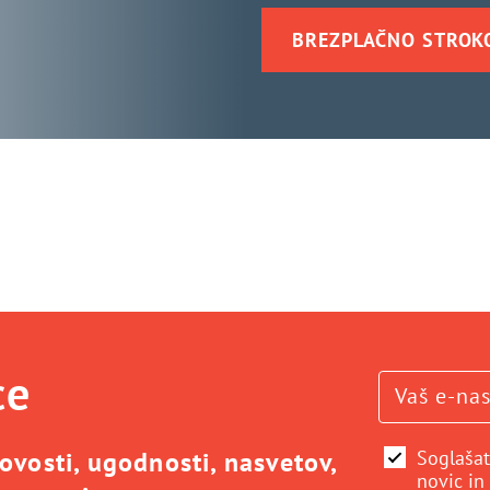
BREZPLAČNO STROK
ce
ovosti, ugodnosti, nasvetov,
Soglašat
novic in