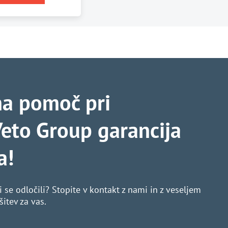
na pomoč pri
eto Group garancija
a!
i se odločili? Stopite v kontakt z nami in z veseljem
itev za vas.